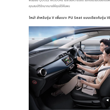
พรีเมียม QUOLE MODURE ไม่สะสมความร้อน รับกับแบรนด์โลโก้บนพวง
คุณสมบัติอีกมากมายให้คุณได้ค้นพบ
ใหม่! สำหรับรุ่น V เพิ่มเบาะ PU Seat แบบเดียวกับรุ่น V