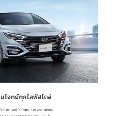
บโจทย์ทุกไลฟ์สไตล์
งินเข้มและที่นั่งดีไซน์สปอร์ต พร้อมเบาะนั่ง