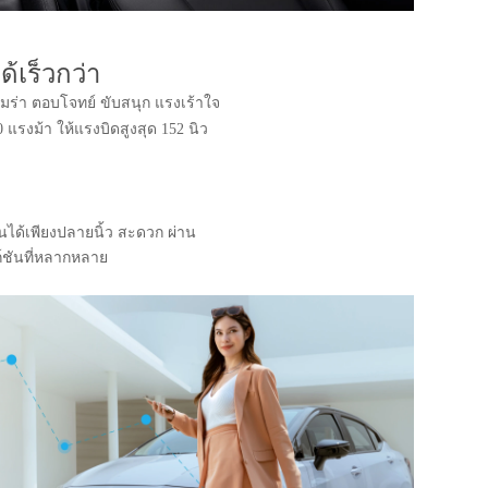
้เร็วกว่า
ร่า ตอบโจทย์ ขับสนุก แรงเร้าใจ
 แรงม้า ให้แรงบิดสูงสุด 152 นิว
นได้เพียงปลายนิ้ว​ สะดวก ผ่าน​
์ชันที่หลากหลาย​